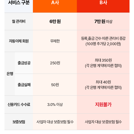
서비스 구분
A사
B사
6만 원
7만 원
월 관리비
이상
등록,출금 건수 따른 관리비 증감
자동이체 회원
무제한
(100명 추가당 2,000원)
최대 350원
출금성공
250원
(각 은행 계약에 따른 협의)
은행
최대 40원
출금실패
50원
(각 은행 계약에 따른 협의)
지원불가
신용카드 수수료
3.0% 이상
보증보험
사업자 대상 보증보험 필수
사업자 대상 보증보험 필수